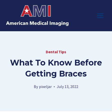
Skip
to
content
Dental Tips
What To Know Before
Getting Braces
By
pixeljar
July 13, 2022