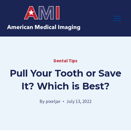
Skip
to
content
Dental Tips
Pull Your Tooth or Save
It? Which is Best?
By
pixeljar
July 13, 2022